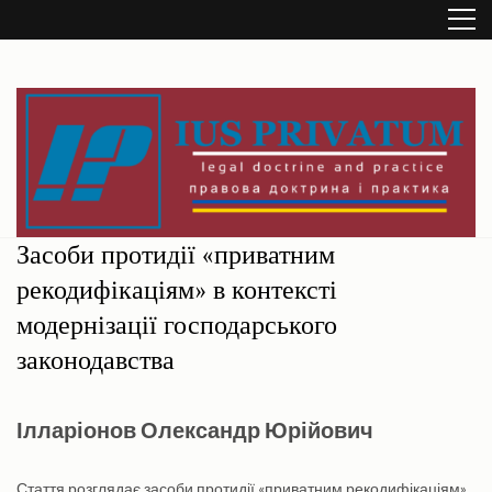
Перейти
до
вмісту
(натисніть
Enter)
IUS PRIVATUM
(legal doctrine and practice / правова доктрина і практика)
Засоби протидії «приватним
рекодифікаціям» в контексті
модернізації господарського
законодавства
Ілларіонов Олександр Юрійович
Стаття розглядає засоби протидії «приватним рекодифікаціям»