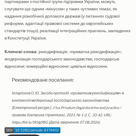
партнерами з постійної групи підтримки України, можуть
слугувати ще одним «мінусом» у таких чутливих темах, як
надання різнобічної допомоги державі (у питаннях судової
реформи, адаптації правової системи до європейських
стандартів тощо), реалізації інтеграційних прагнень, закладених
в Конституції України.
Ключові слова
: рекодифікація; «приватна рекодифікація»;
модернізація господарського законодавства; господарські
відносини; комерційні відносини; цивільні відносини.
Рекомендоване посилання:
Ілларіонов О. Ю. Засоби протидії «приватним рекодифікаціям» в
контексті модернізації господарського законодавства
[Електронний ресурс]. // Ius Privatum (legal doctrine and practice /
правова доктрина і практика). 2021. № 1-2. С. 33-42. URL:
https://bit.ly/3KVg9BG (Дата звернення: 07.08.2026).