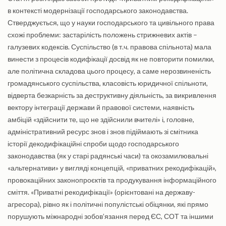
в контексті модернізації господарського законодавства.
Стверджується, що у науки господарського та цивільного права
схожі проблеми: застарілість положень стрижневих актів –
галузевих кодексів. Суспільство (в т.ч. правова спільнота) мала
винести з процесів кодифікації досвід як не повторити помилки,
але політична складова цього процесу, а саме нерозвиненість
громадянського суспільства, класовість юридичної спільноти,
відверта безкарність за деструктивну діяльність, за викривлення
вектору інтеграції держави й правової системи, наявність
амбіцій «здійснити те, що не здійснили вчителі» і, головне,
адміністративний ресурс знов і знов підіймають зі смітника
історії декодифікаційні спроби щодо господарського
законодавства (як у старі радянські часи) та окозамилювальні
«альтернативи» у вигляді концепцій, «приватних рекодифікацій»,
провокаційних законопроєктів та продукування інформаційного
сміття. «Приватні рекодифікації» (орієнтовані на державу-
агресора), рівно як і політичні популістські обіцянки, які прямо
порушують міжнародні зобов’язання перед ЄС, СОТ та іншими