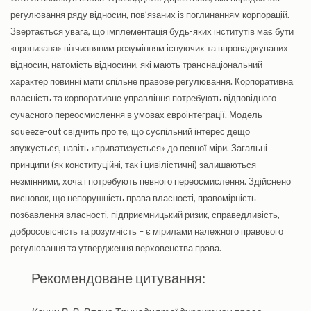
регулювання ряду відносин, пов’язаних із поглинанням корпорацій.
Звертається увага, що імплементація будь-яких інститутів має бути
«пронизана» вітчизняним розумінням існуючих та впроваджуваних
відносин, натомість відносини, які мають транснаціональний
характер повинні мати спільне правове регулювання. Корпоративна
власність та корпоративне управління потребують відповідного
сучасного переосмислення в умовах євроінтеграції. Модель
squeeze-out свідчить про те, що суспільний інтерес дещо
звужується, навіть «приватизується» до певної міри. Загальні
принципи (як конституційні, так і цивілістичні) залишаються
незмінними, хоча і потребують певного переосмислення. Здійснено
висновок, що непорушність права власності, правомірність
позбавлення власності, підприємницький ризик, справедливість,
добросовісність та розумність – є мірилами належного правового
регулювання та утвердження верховенства права.
Рекомендоване цитування: