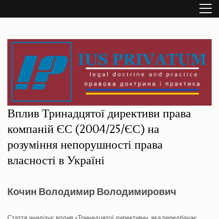
Перейти
до
вмісту
(натисніть
Enter)
IUS PRIVATUM
(legal doctrine and practice / правова доктрина і практика)
Вплив Тринадцятої директиви права
компаній ЄС (2004/25/ЄС) на
розуміння непорушності права
власності в Україні
Кочин Володимир Володимирович
Стаття аналізує вплив «Тринадцятої директиви», яка передбачає