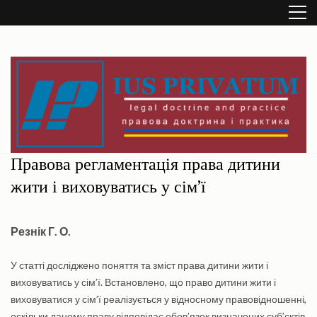
Перейти
до
вмісту
(натисніть
Enter)
IUS PRIVATUM
(legal doctrine and practice / правова доктрина і практика)
Правова регламентація права дитини
жити і виховуватись у сім’ї
Резнік Г. О.
У статті досліджено поняття та зміст права дитини жити і
виховуватись у сім’ї. Встановлено, що право дитини жити і
виховуватися у сім’ї реалізується у відносному правовідношенні,
оскільки даному праву відповідає обов’язок визначених суб’єктів