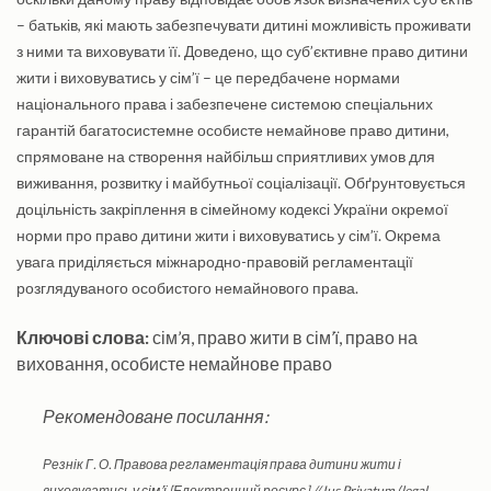
– батьків, які мають забезпечувати дитині можливість проживати
з ними та виховувати її. Доведено, що суб’єктивне право дитини
жити і виховуватись у сім’ї – це передбачене нормами
національного права і забезпечене системою спеціальних
гарантій багатосистемне особисте немайнове право дитини,
спрямоване на створення найбільш сприятливих умов для
виживання, розвитку і майбутньої соціалізації. Обґрунтовується
доцільність закріплення в сімейному кодексі України окремої
норми про право дитини жити і виховуватись у сім’ї. Окрема
увага приділяється міжнародно-правовій регламентації
розглядуваного особистого немайнового права.
Ключові слова:
сім’я, право жити в сім’ї, право на
виховання, особисте немайнове право
Рекомендоване посилання:
Резнік Г. О. Правова регламентація права дитини жити і
виховуватись у сім’ї [Електронний ресурс] // Ius Privatum (legal